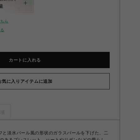
呈
こちら
せる
カートに入れる
お気に入りアイテムに追加
ンモチーフブレスレット GLD F
事項
ーフと淡水パール風の形状のガラスパールを下げた、二
のあるブレスレット。ハートやリボンなどの愛らし