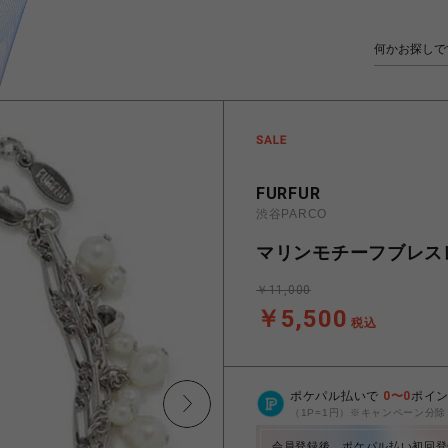
FURFUR
渋谷PARCO
マリンモチーフブレス
￥11,000
￥5,500
税込
ポケパル払いで
0
〜
0
ポイ
（1P=1円）※キャンペーン分除
会員登録後、ポケパル払い初回登