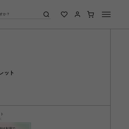
レット
ント
く
録&利用で