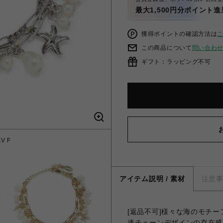
最大1,500円分ポイント進
獲得ポイントの確認方法は
この商品について
問い合わ
ギフト：ラッピング不可
V F
マリ
アイテム説明 / 素材
注意
[返品不可]様々な海のモチ
連チェーンデザインの存在感