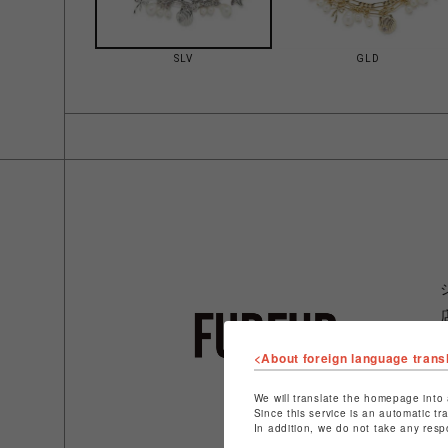
SLV
GLD
<About foreign language trans
We will translate the homepage into 
Since this service is an automatic tr
In addition, we do not take any resp