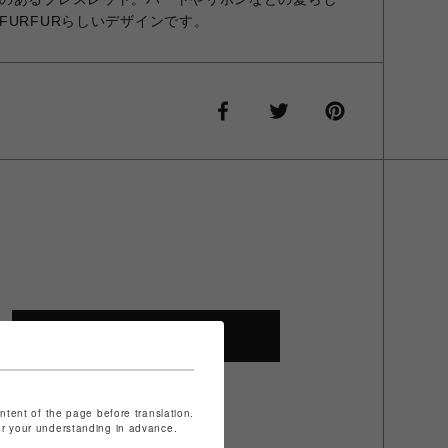
FURFURらしいデザインです。
SHOP TOP
ontent of the page before translation.
for your understanding in advance.