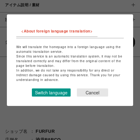
アイテム説明 / 素材
注意事項
<About foreign language translation>
シェアする
We will translate the homepage into a foreign language using the
automatic translation service.
Since this service is an automatic translation system, it may not be
translated correctly and may differ from the original content of the
page before translation.
In addition, we do not take any responsibility for any direct or
indirect damage caused by using this service. Thank you for your
understanding in advance.
Switch language
Cancel
ショップ名
FURFUR
店舗名
渋谷PARCO