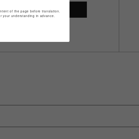
SHOP TOP
ontent of the page before translation.
for your understanding in advance.