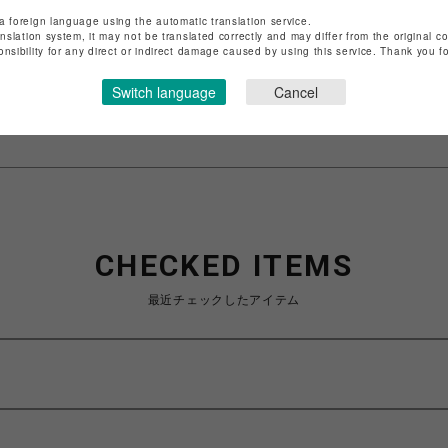
店舗名
渋谷PARCO
a foreign language using the automatic translation service.
anslation system, it may not be translated correctly and may differ from the original c
特定商取引法など法令に基づく表記は
こちら
onsibility for any direct or indirect damage caused by using this service. Thank you 
ショップお問い合わせは
こちら
Switch language
Cancel
CHECKED ITEMS
最近チェックしたアイテム
ト