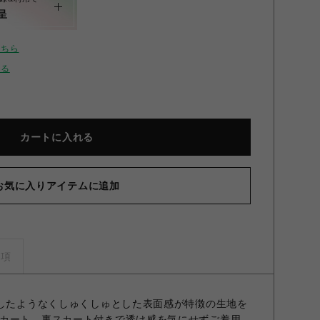
呈
こちら
せる
カートに入れる
お気に入りアイテムに追加
ーンヘムロングスカート BLK F
事項
施したようなくしゅくしゅとした表面感が特徴の生地を
カート。裏スカート付きで透け感を気にせずご着用