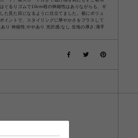
はぐるりゴムで10cm程の伸縮性はありながらも、ギ
した見た目になるように仕立てました。裾にボリュ
ポイントで、スタイリングに華やかさをプラスして
;あり 伸縮性;ややあり 光沢感;なし 生地の厚さ;薄手