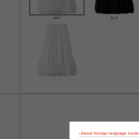
WHT
BLK
<About foreign language trans