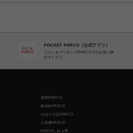
POCKET PARCO（公式アプリ）
コイン＆クーポンでPARCOでのお買い物
がオトクに
浦和PARCO
錦糸町PARCO
ひばりが丘PARCO
心斎橋PARCO
PARCO_ya上野