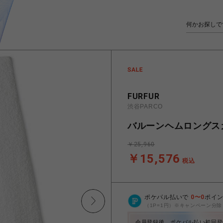
FURFUR
渋谷PARCO
バルーンヘムロングス
￥25,960
￥15,576
税込
ポケパル払いで
0
〜
0
ポイ
（1P=1円）※キャンペーン分除
会員登録後、ポケパル払い初回登