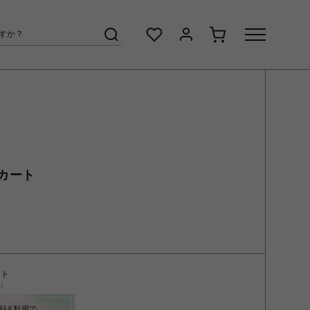
カート
ント
く
録&利用で