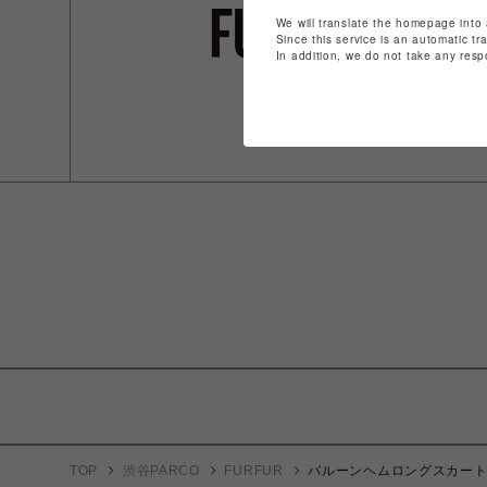
We will translate the homepage into 
Since this service is an automatic tr
In addition, we do not take any resp
TOP
渋谷PARCO
FURFUR
バルーンヘムロングスカー