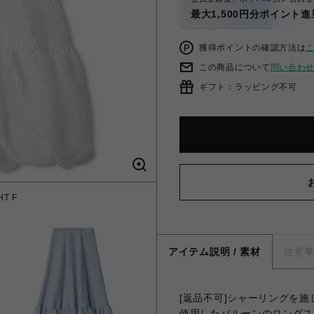
最大1,500円分ポイント進
獲得ポイントの確認方法は
この商品について
問い合わ
ギフト：ラッピング不可
T F
バル
アイテム説明 / 素材
注意
[返品不可]シャーリングを
使用したバルーンのロングス