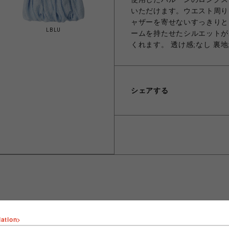
いただけます。ウエスト周り
ャザーを寄せないすっきりと
LBLU
ームを持たせたシルエットが
くれます。 透け感;なし 裏地
シェアする
lation>
ショップ名
FURFUR