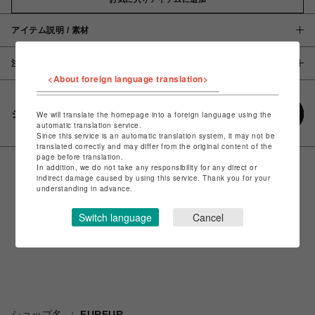
アイテム説明 / 素材
注意事項
<About foreign language translation>
シェアする
We will translate the homepage into a foreign language using the
automatic translation service.
Since this service is an automatic translation system, it may not be
translated correctly and may differ from the original content of the
page before translation.
In addition, we do not take any responsibility for any direct or
indirect damage caused by using this service. Thank you for your
understanding in advance.
Switch language
Cancel
ショップ名
FURFUR