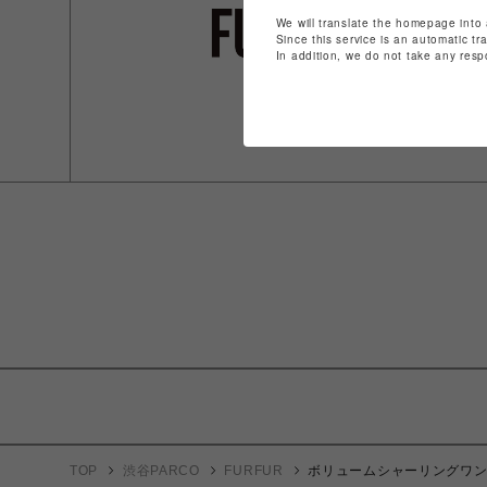
We will translate the homepage into 
Since this service is an automatic tr
In addition, we do not take any resp
TOP
渋谷PARCO
FURFUR
ボリュームシャーリングワ