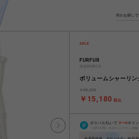
FURFUR
渋谷PARCO
ボリュームシャーリン
￥25,300
￥15,180
税込
ポケパル払いで
0
〜
0
ポイ
（1P=1円）※キャンペーン分除
会員登録後、ポケパル払い初回登