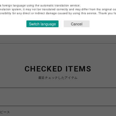
店舗名
渋谷PARCO
a foreign language using the automatic translation service.
anslation system, it may not be translated correctly and may differ from the original c
特定商取引法など法令に基づく表記は
こちら
onsibility for any direct or indirect damage caused by using this service. Thank you 
ショップお問い合わせは
こちら
Switch language
Cancel
CHECKED ITEMS
最近チェックしたアイテム
ンピース