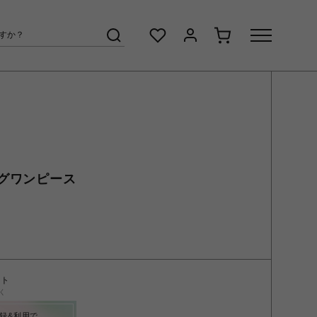
グワンピース
ント
く
録&利用で