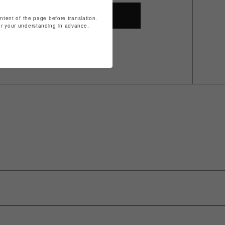
SHOP TOP
ontent of the page before translation.
for your understanding in advance.