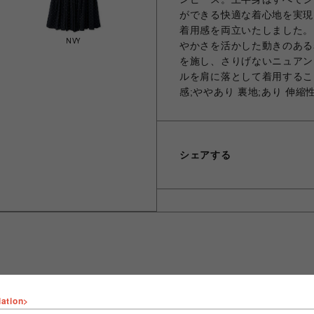
ができる快適な着心地を実現
着用感を両立いたしました。
NVY
やかさを活かした動きのある
を施し、さりげないニュアン
ルを肩に落として着用するこ
感;ややあり 裏地;あり 伸縮
シェアする
lation>
ショップ名
FURFUR