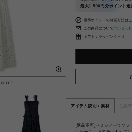
最大1,500円分ポイント進
獲得ポイントの確認方法は
この商品について
問い合わ
ギフト：ラッピング不可
HT F
ボリュ
アイテム説明 / 素材
注意
[返品不可]セミシアーでソ
ンピース。上半身はすべてシ