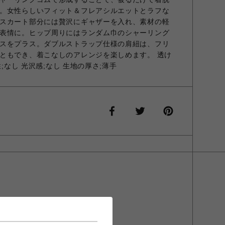
。女性らしいフィット＆フレアシルエットとラフな
スカート部分には贅沢にギャザーを入れ、素材の軽
表情に。ヒップ周りにはランダム巾のシャーリング
スをプラス。ダブルストラップ仕様の肩紐は、フリ
ともでき、着こなしのアレンジを楽しめます。 透け
性;なし 光沢感;なし 生地の厚さ;薄手