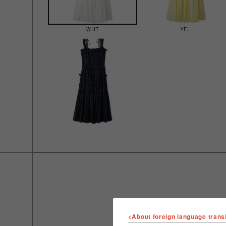
WHT
YEL
<About foreign language trans