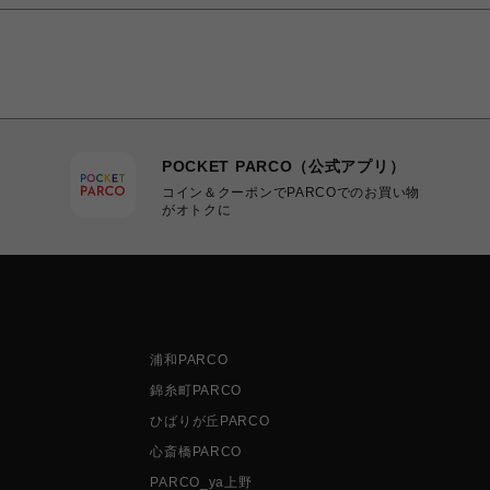
POCKET PARCO（公式アプリ）
コイン＆クーポンでPARCOでのお買い物
がオトクに
浦和PARCO
錦糸町PARCO
ひばりが丘PARCO
心斎橋PARCO
PARCO_ya上野