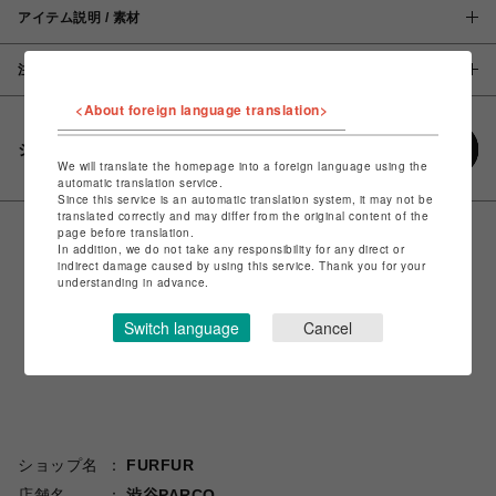
アイテム説明 / 素材
注意事項
<About foreign language translation>
シェアする
We will translate the homepage into a foreign language using the
automatic translation service.
Since this service is an automatic translation system, it may not be
translated correctly and may differ from the original content of the
page before translation.
In addition, we do not take any responsibility for any direct or
indirect damage caused by using this service. Thank you for your
understanding in advance.
Switch language
Cancel
ショップ名
FURFUR
店舗名
渋谷PARCO