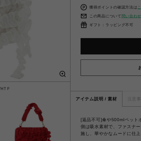
獲得ポイントの確認方法は
この商品について
問い合わ
ギフト：ラッピング不可
T F
フリ
アイテム説明 / 素材
注意
[返品不可]傘や500mlペ
側は吸水素材で、ファスナー
施し、華やかなムードに仕上