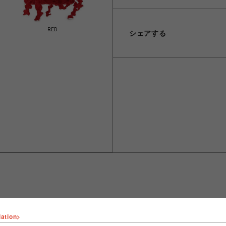
RED
シェアする
lation>
ショップ名
FURFUR