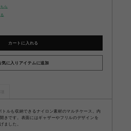
こちら
せる
カートに入れる
お気に入りアイテムに追加
ルアンブレラマルチケース BLK F
事項
ットボトルも収納できるナイロン素材のマルチケース。内
開きです。表面にはギャザーやフリルのデザインを
げました。