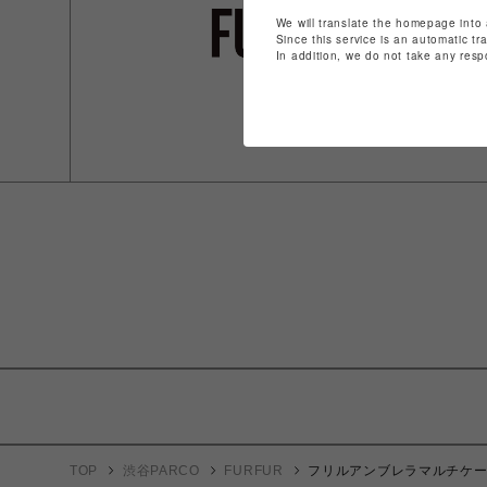
We will translate the homepage into 
Since this service is an automatic tr
In addition, we do not take any resp
TOP
渋谷PARCO
FURFUR
フリルアンブレラマルチケ