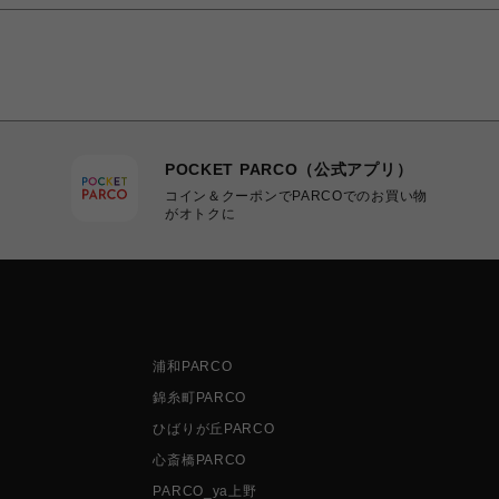
POCKET PARCO（公式アプリ）
コイン＆クーポンでPARCOでのお買い物
がオトクに
浦和PARCO
錦糸町PARCO
ひばりが丘PARCO
心斎橋PARCO
PARCO_ya上野