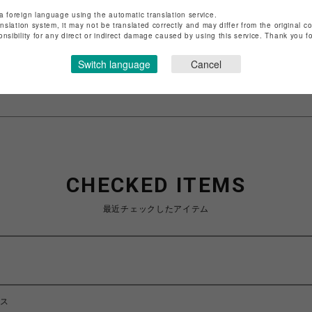
店舗名
渋谷PARCO
a foreign language using the automatic translation service.
anslation system, it may not be translated correctly and may differ from the original c
特定商取引法など法令に基づく表記は
こちら
onsibility for any direct or indirect damage caused by using this service. Thank you 
ショップお問い合わせは
こちら
Switch language
Cancel
CHECKED ITEMS
最近チェックしたアイテム
ース