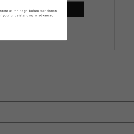
SHOP TOP
ontent of the page before translation.
for your understanding in advance.