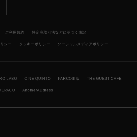
ご利用規約
特定商取引法などに基づく表記
ポリシー
クッキーポリシー
ソーシャルメディアポリシー
RO LABO
CINE QUINTO
PARCO出版
THE GUEST CAFE
DEPACO
AnotherADdress