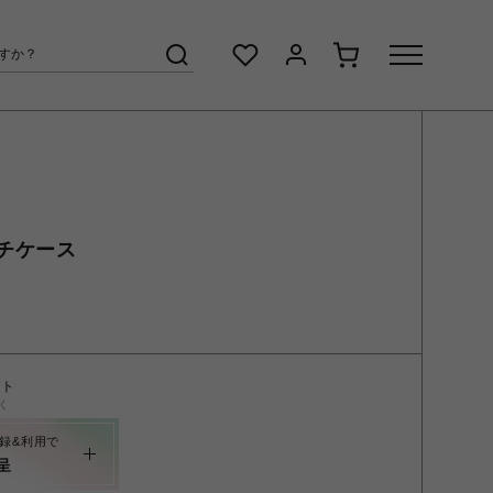
チケース
ント
く
録&利用で
呈