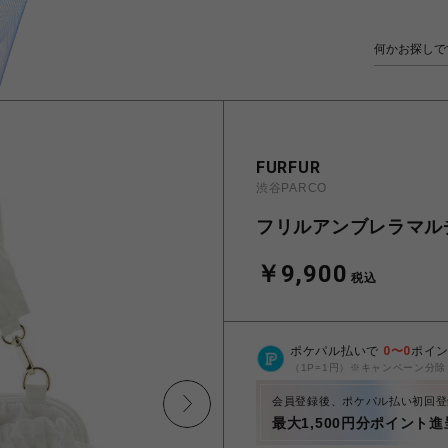
FURFUR
渋谷PARCO
フリルアンブレラマル
￥9,900
税込
ポケパル払いで
0
〜
0
ポイ
（1P=1円）※キャンペーン分除
会員登録後、ポケパル払い初回登
最大1,500円分ポイント進