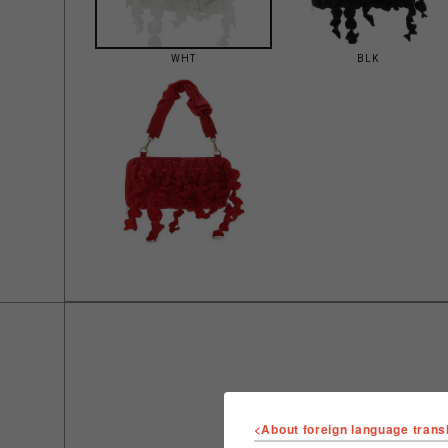
WHT
BLK
<About foreign language trans