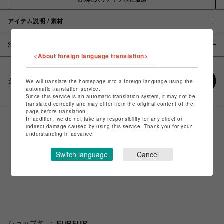
アイテム説明 / 素材
注意事項
<About foreign language translation>
シェアする
We will translate the homepage into a foreign language using the
automatic translation service.
Since this service is an automatic translation system, it may not be
translated correctly and may differ from the original content of the
page before translation.
In addition, we do not take any responsibility for any direct or
indirect damage caused by using this service. Thank you for your
understanding in advance.
Switch language
Cancel
ショップ名
FURFUR