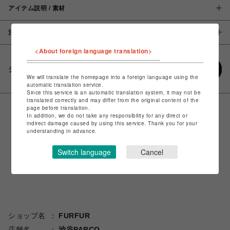
アイテム説明 / 素材
注意事項
<About foreign language translation>
シェアする
We will translate the homepage into a foreign language using the
automatic translation service.
Since this service is an automatic translation system, it may not be
translated correctly and may differ from the original content of the
page before translation.
In addition, we do not take any responsibility for any direct or
indirect damage caused by using this service. Thank you for your
understanding in advance.
Switch language
Cancel
ショップ名
FURFUR
店舗名
渋谷PARCO