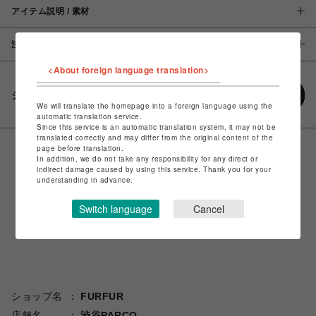
アイテム説明 / 素材
注意事項
<About foreign language translation>
シェアする
We will translate the homepage into a foreign language using the
automatic translation service.
Since this service is an automatic translation system, it may not be
translated correctly and may differ from the original content of the
page before translation.
In addition, we do not take any responsibility for any direct or
indirect damage caused by using this service. Thank you for your
understanding in advance.
Switch language
Cancel
ショップ名
FURFUR
店舗名
渋谷PARCO