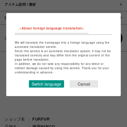
アイテム説明 / 素材
注意事項
<About foreign language translation>
シェアする
We will translate the homepage into a foreign language using the
automatic translation service.
Since this service is an automatic translation system, it may not be
translated correctly and may differ from the original content of the
page before translation.
In addition, we do not take any responsibility for any direct or
indirect damage caused by using this service. Thank you for your
understanding in advance.
Switch language
Cancel
ショップ名
FURFUR
店舗名
渋谷PARCO