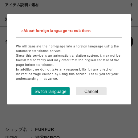
アイテム説明 / 素材
注意事項
<About foreign language translation>
シェアする
We will translate the homepage into a foreign language using the
automatic translation service.
Since this service is an automatic translation system, it may not be
translated correctly and may differ from the original content of the
page before translation.
In addition, we do not take any responsibility for any direct or
indirect damage caused by using this service. Thank you for your
understanding in advance.
Switch language
Cancel
ショップ名
FURFUR
店舗名
渋谷PARCO