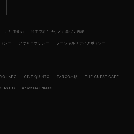
ご利用規約
特定商取引法などに基づく表記
ポリシー
クッキーポリシー
ソーシャルメディアポリシー
RO LABO
CINE QUINTO
PARCO出版
THE GUEST CAFE
DEPACO
AnotherADdress