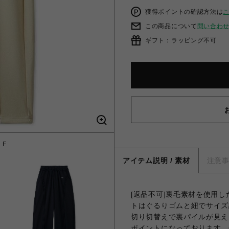
獲得ポイントの確認方法は
この商品について
問い合わ
ギフト：ラッピング不可
 F
ス
アイテム説明 / 素材
注意
[返品不可]裏毛素材を使用
トはぐるりゴムと紐でサイズ
切り切替えで裏パイルが見え
ポイントになっております。