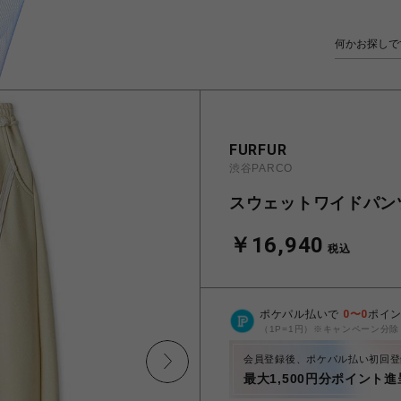
FURFUR
渋谷PARCO
スウェットワイドパン
￥16,940
税込
ポケパル払いで
0
〜
0
ポイ
（1P=1円）※キャンペーン分除
会員登録後、ポケパル払い初回登
最大1,500円分ポイント進