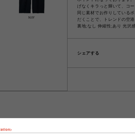
げなくキラっと輝いて、コー
同じ素材でお作りしているボウ
NVY
だくことで、トレンドの空港
裏地;なし 伸縮性;あり 光沢
シェアする
lation>
ショップ名
FURFUR