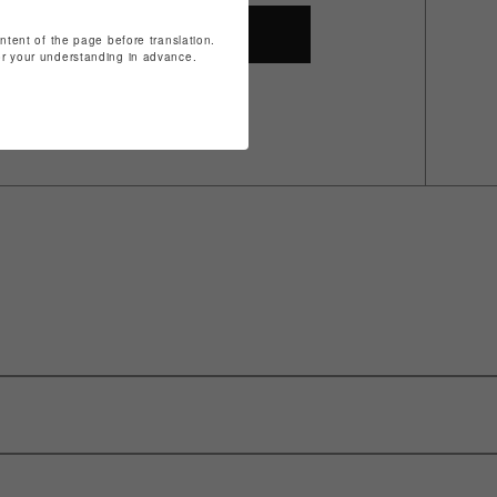
SHOP TOP
ontent of the page before translation.
for your understanding in advance.