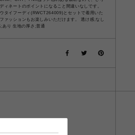
ディネートのポイントになること間違いなしです。
タイフーディ(RWCT264009)とセットで着用いた
ファッションもお楽しみいただけます。 透け感;なし
感;あり 生地の厚さ;普通