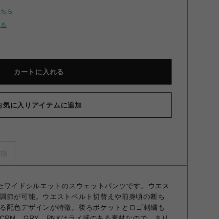
こちら
せる
カートに入れる
お気に入りアイテムに追加
ウェットワイドパンツ GRY F
事項
したワイドシルエットのスウェットパンツです。ウエス
調節が可能。ウエストベルト切替えや前身頃の断ち
る配色デザインが特徴。後ろポケットとロゴ刺繍も
CRM、GRY、PNKはラメ感のある素材なので、さり