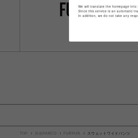
We will translate the homepage into 
Since this service is an automatic tr
In addition, we do not take any resp
TOP
渋谷PARCO
FURFUR
スウェットワイドパンツ