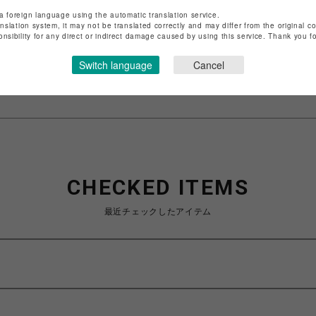
店舗名
渋谷PARCO
a foreign language using the automatic translation service.
anslation system, it may not be translated correctly and may differ from the original c
特定商取引法など法令に基づく表記は
こちら
onsibility for any direct or indirect damage caused by using this service. Thank you 
ショップお問い合わせは
こちら
Switch language
Cancel
CHECKED ITEMS
最近チェックしたアイテム