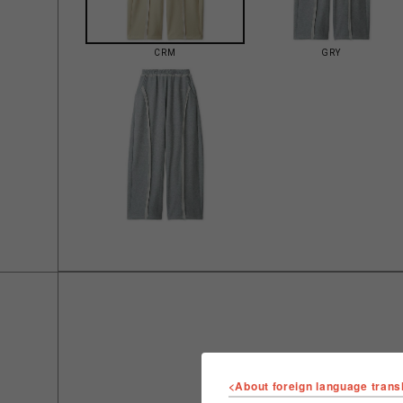
CRM
GRY
<About foreign language trans