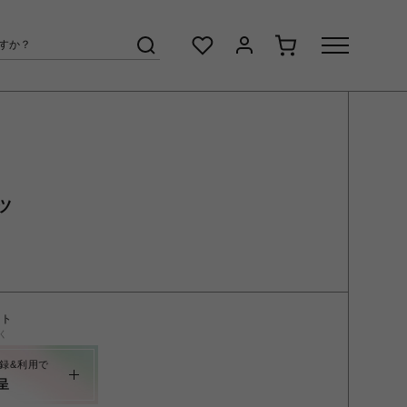
ツ
ント
く
録&利用で
呈