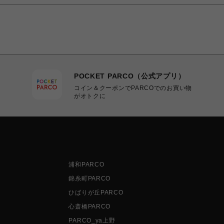
POCKET PARCO（公式アプリ）
コイン＆クーポンでPARCOでのお買い物
がオトクに
浦和PARCO
錦糸町PARCO
ひばりが丘PARCO
心斎橋PARCO
PARCO_ya上野