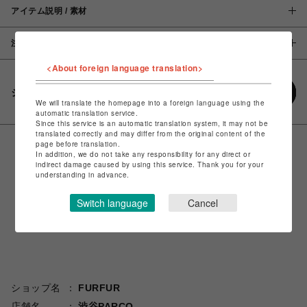
アイテム説明 / 素材
注意事項
<About foreign language translation>
シェアする
We will translate the homepage into a foreign language using the
automatic translation service.
Since this service is an automatic translation system, it may not be
translated correctly and may differ from the original content of the
page before translation.
In addition, we do not take any responsibility for any direct or
indirect damage caused by using this service. Thank you for your
understanding in advance.
Switch language
Cancel
ショップ名
FURFUR
店舗名
渋谷PARCO