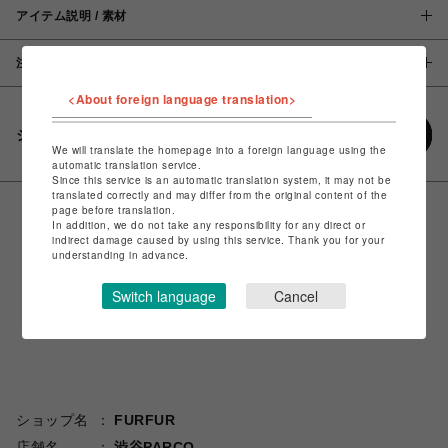
アイテム説明 / 素材
注意事項
<About foreign language translation>
シェアする
We will translate the homepage into a foreign language using the
automatic translation service.
Since this service is an automatic translation system, it may not be
translated correctly and may differ from the original content of the
page before translation.
In addition, we do not take any responsibility for any direct or
indirect damage caused by using this service. Thank you for your
understanding in advance.
Switch language
Cancel
ショップ名
FURFUR
店舗名
渋谷PARCO