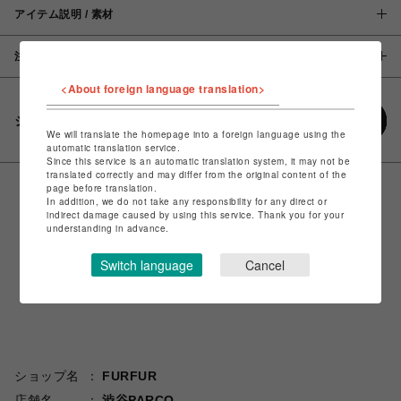
アイテム説明 / 素材
注意事項
<About foreign language translation>
シェアする
We will translate the homepage into a foreign language using the
automatic translation service.
Since this service is an automatic translation system, it may not be
translated correctly and may differ from the original content of the
page before translation.
In addition, we do not take any responsibility for any direct or
indirect damage caused by using this service. Thank you for your
understanding in advance.
Switch language
Cancel
ショップ名
FURFUR
店舗名
渋谷PARCO