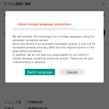
アイテム説明 / 素材
注意事項
<About foreign language translation>
シェアする
We will translate the homepage into a foreign language using the
automatic translation service.
Since this service is an automatic translation system, it may not be
translated correctly and may differ from the original content of the
page before translation.
In addition, we do not take any responsibility for any direct or
indirect damage caused by using this service. Thank you for your
understanding in advance.
Switch language
Cancel
ショップ名
FURFUR
店舗名
渋谷PARCO