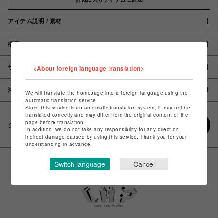
アイテム説明 / 素材
概要
サイズ
<About foreign language translation>
注意事項
We will translate the homepage into a foreign language using the
automatic translation service.
Since this service is an automatic translation system, it may not be
translated correctly and may differ from the original content of the
page before translation.
シェアする
In addition, we do not take any responsibility for any direct or
indirect damage caused by using this service. Thank you for your
understanding in advance.
Switch language
Cancel