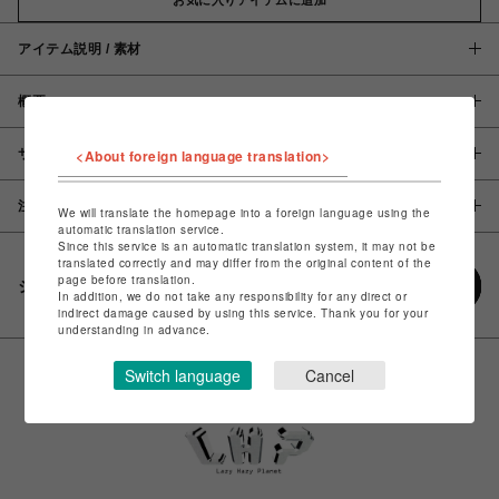
アイテム説明 / 素材
概要
サイズ
<About foreign language translation>
注意事項
We will translate the homepage into a foreign language using the
automatic translation service.
Since this service is an automatic translation system, it may not be
translated correctly and may differ from the original content of the
page before translation.
シェアする
In addition, we do not take any responsibility for any direct or
indirect damage caused by using this service. Thank you for your
understanding in advance.
Switch language
Cancel