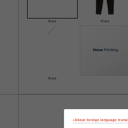
Black
Black
Black
<About foreign language trans