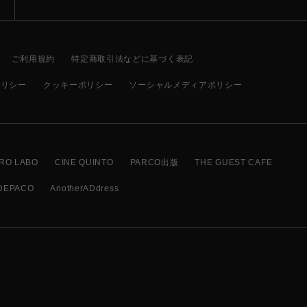
ご利用規約
特定商取引法などに基づく表記
ポリシー
クッキーポリシー
ソーシャルメディアポリシー
RO LABO
CINE QUINTO
PARCO出版
THE GUEST CAFE
DEPACO
AnotherADdress