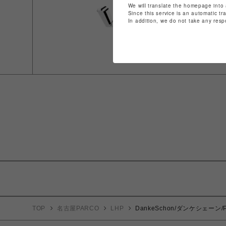
We will translate the homepage into 
Since this service is an automatic tr
In addition, we do not take any resp
TOP
名古屋PARCO
LHP
DankeSchon/ダンケシェーン/P