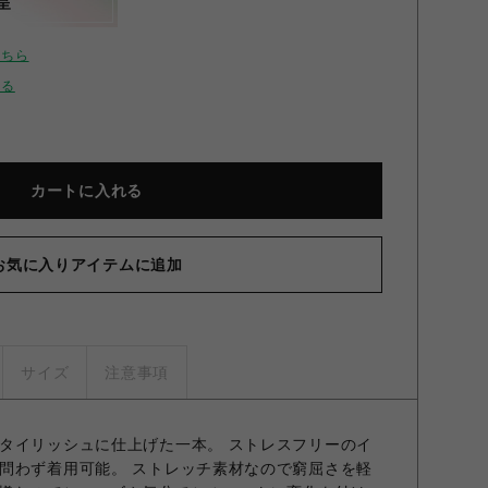
呈
こちら
せる
カートに入れる
お気に入りアイテムに追加
EMIUM TC BLACK ZIP CARGO PANTS/ジップカーゴパンツ
Black S
サイズ
注意事項
タイリッシュに仕上げた一本。 ストレスフリーのイ
問わず着用可能。 ストレッチ素材なので窮屈さを軽