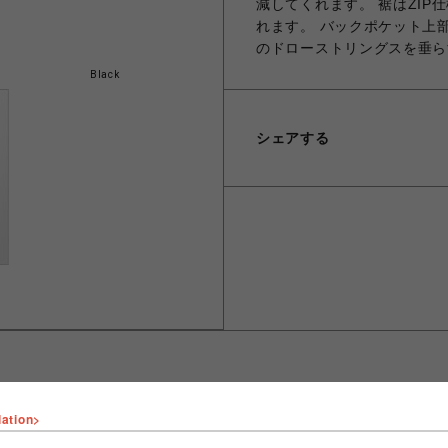
減してくれます。 裾はZI
れます。 バックポケット上
のドローストリングスを垂ら
Black
シェアする
lation>
ショップ名
LHP