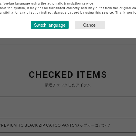
a foreign language using the automatic translation service.
店舗名
名古屋PARCO
anslation system, it may not be translated correctly and may differ from the original c
onsibility for any direct or indirect damage caused by using this service. Thank you 
特定商取引法など法令に基づく表記は
こちら
Switch language
Cancel
ショップお問い合わせは
こちら
CHECKED ITEMS
最近チェックしたアイテム
REMIUM TC BLACK ZIP CARGO PANTS/ジップカーゴパンツ