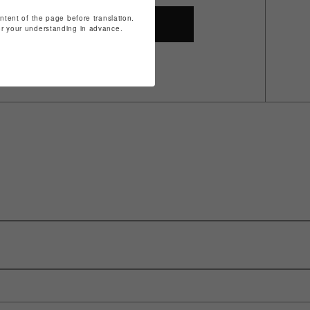
ontent of the page before translation.
SHOP TOP
for your understanding in advance.