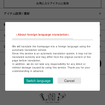
お気に入りアイテムに追加
アイテム説明 / 素材
概要
<About foreign language translation>
サイズ
We will translate the homepage into a foreign language using the
注意事項
automatic translation service.
Since this service is an automatic translation system, it may not be
translated correctly and may differ from the original content of the
page before translation.
シェアする
In addition, we do not take any responsibility for any direct or
indirect damage caused by using this service. Thank you for your
understanding in advance.
Switch language
Cancel