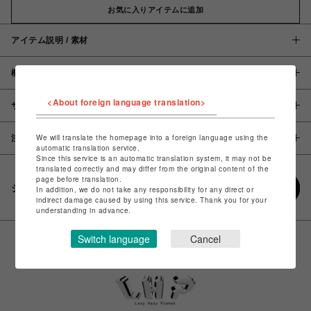
お気に入りアイテムに追加
アイテム説明 / 素材
概要
<About foreign language translation>
サイズ
We will translate the homepage into a foreign language using the
注意事項
automatic translation service.
Since this service is an automatic translation system, it may not be
translated correctly and may differ from the original content of the
page before translation.
シェアする
In addition, we do not take any responsibility for any direct or
indirect damage caused by using this service. Thank you for your
understanding in advance.
Switch language
Cancel