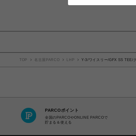
TOP
名古屋PARCO
LHP
Y-3/ワイスリー/GFX SS TE
PARCOポイント
全国のPARCOやONLINE PARCOで
貯まる＆使える