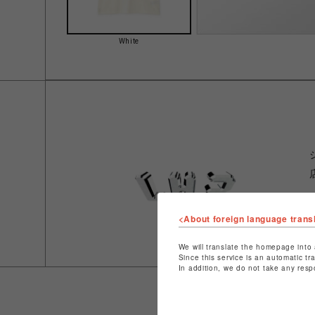
White
<About foreign language trans
We will translate the homepage into 
Since this service is an automatic tr
In addition, we do not take any resp