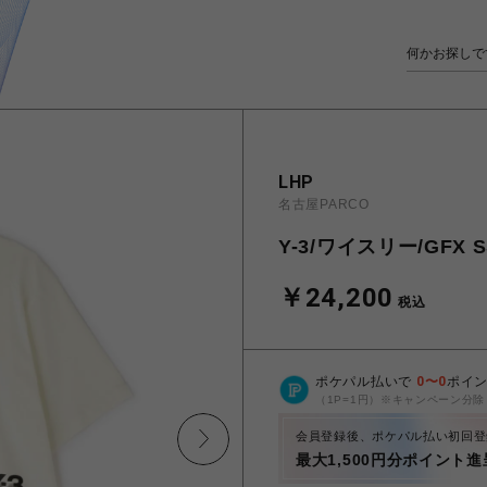
LHP
名古屋PARCO
Y-3/ワイスリー/GFX
￥24,200
税込
ポケパル払いで
0
〜
0
ポイ
（1P=1円）※キャンペーン分除
会員登録後、ポケパル払い初回登
最大1,500円分ポイント進