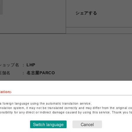
シェアする
ショップ名
LHP
店舗名
名古屋PARCO
特定商取引法など法令に基づく表記は
こちら
lation>
ショップお問い合わせは
こちら
a foreign language using the automatic translation service.
anslation system, it may not be translated correctly and may differ from the original c
onsibility for any direct or indirect damage caused by using this service. Thank you 
Switch language
Cancel