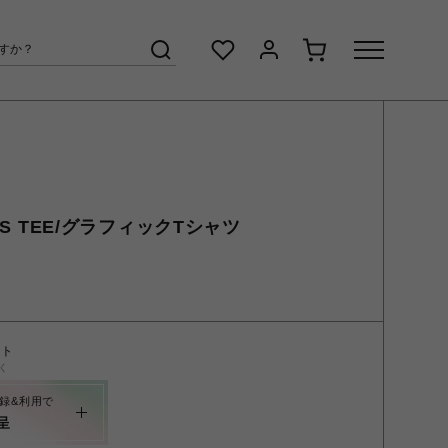
 SS TEE/グラフィックTシャツ
ント
く
録&利用で
呈