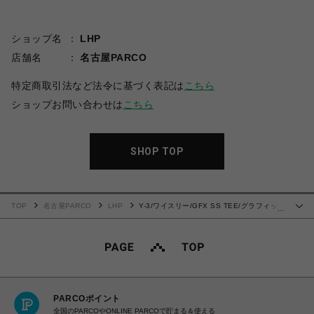
ショップ名
LHP
店舗名
名古屋PARCO
特定商取引法など法令に基づく表記は
こちら
ショップお問い合わせは
こちら
SHOP TOP
TOP
名古屋PARCO
LHP
Y-3/ワイスリー/GFX SS TEE/グラフィック
…
Tシャツ
PARCOポイント
全国のPARCOやONLINE PARCOで貯まる＆使える