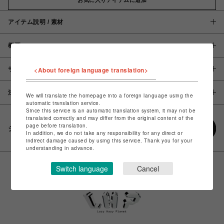
アイテム説明 / 素材
概要
サイズ
<About foreign language translation>
注意事項
We will translate the homepage into a foreign language using the
automatic translation service.
Since this service is an automatic translation system, it may not be
translated correctly and may differ from the original content of the
page before translation.
シェアする
In addition, we do not take any responsibility for any direct or
indirect damage caused by using this service. Thank you for your
understanding in advance.
Switch language
Cancel