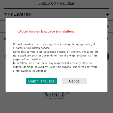
お気に入りアイテムに追加
アイテム説明 / 素材
サイズ
<About foreign language translation>
注意事項
We will translate the homepage into a foreign language using the
automatic translation service.
Since this service is an automatic translation system, it may not be
translated correctly and may differ from the original content of the
シェアする
page before translation.
In addition, we do not take any responsibility for any direct or
indirect damage caused by using this service. Thank you for your
understanding in advance.
Switch language
Cancel