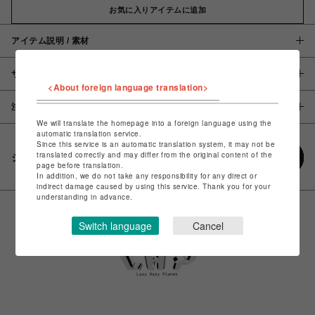
お気に入りアイテムに追加
アイテム説明 / 素材
サイズ
<About foreign language translation>
注意事項
We will translate the homepage into a foreign language using the
automatic translation service.
Since this service is an automatic translation system, it may not be
translated correctly and may differ from the original content of the
シェアする
page before translation.
In addition, we do not take any responsibility for any direct or
indirect damage caused by using this service. Thank you for your
understanding in advance.
Switch language
Cancel