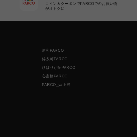
コイン＆クーポンでPARCOでのお買い物
がオトクに
浦和PARCO
錦糸町PARCO
ひばりが丘PARCO
心斎橋PARCO
PARCO_ya上野