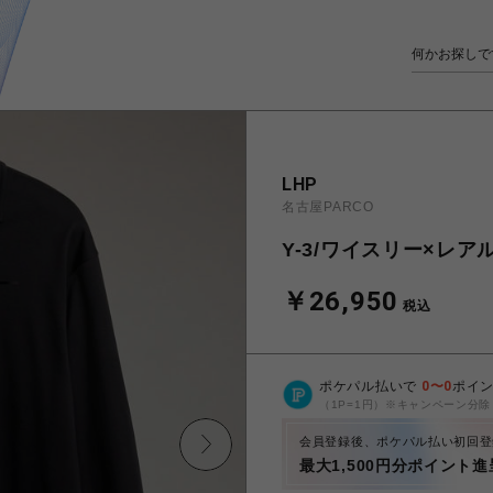
LHP
名古屋PARCO
Y-3/ワイスリー×レアル
￥26,950
税込
ポケパル払いで
0
〜
0
ポイ
（1P=1円）※キャンペーン分除
会員登録後、ポケパル払い初回登
最大1,500円分ポイント進