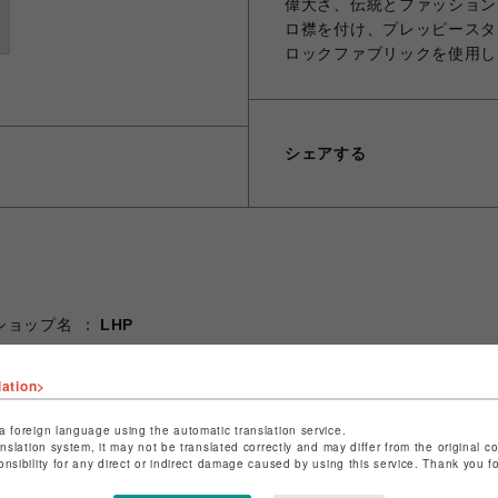
偉大さ、伝統とファッション
ロ襟を付け、プレッピースタ
ロックファブリックを使用し
シェアする
ショップ名
LHP
店舗名
名古屋PARCO
lation>
特定商取引法など法令に基づく表記は
こちら
ショップお問い合わせは
こちら
a foreign language using the automatic translation service.
anslation system, it may not be translated correctly and may differ from the original c
onsibility for any direct or indirect damage caused by using this service. Thank you 