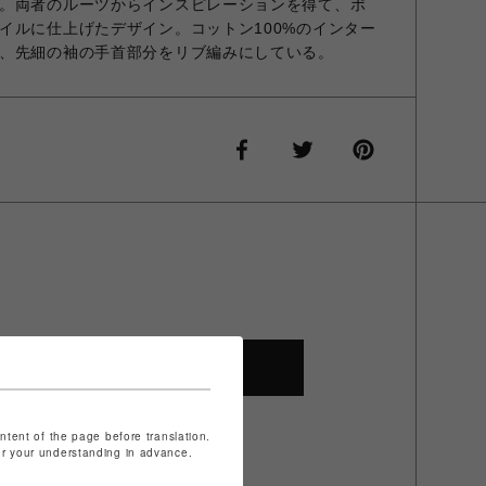
。両者のルーツからインスピレーションを得て、ポ
イルに仕上げたデザイン。コットン100%のインター
、先細の袖の手首部分をリブ編みにしている。
SHOP TOP
ontent of the page before translation.
for your understanding in advance.