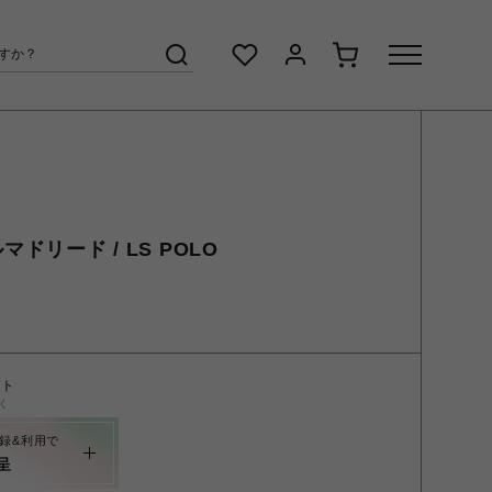
マドリード / LS POLO
ント
く
録&利用で
呈