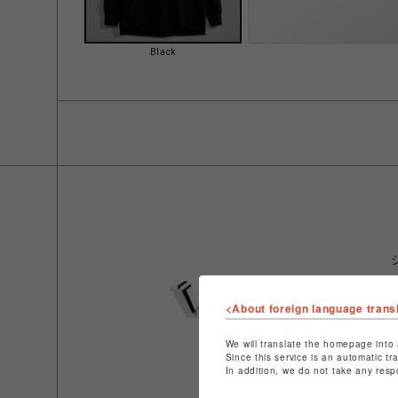
Black
<About foreign language trans
We will translate the homepage into 
Since this service is an automatic tr
In addition, we do not take any resp