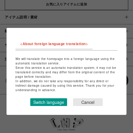
お気に入りアイテムに追加
アイテム説明 / 素材
概要
<About foreign language translation>
サイズ
We will translate the homepage into a foreign language using the
注意事項
automatic translation service.
Since this service is an automatic translation system, it may not be
translated correctly and may differ from the original content of the
page before translation.
シェアする
In addition, we do not take any responsibility for any direct or
indirect damage caused by using this service. Thank you for your
understanding in advance.
Switch language
Cancel