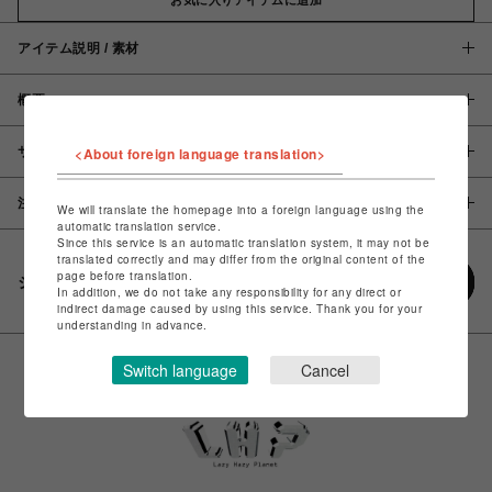
アイテム説明 / 素材
概要
サイズ
<About foreign language translation>
注意事項
We will translate the homepage into a foreign language using the
automatic translation service.
Since this service is an automatic translation system, it may not be
translated correctly and may differ from the original content of the
page before translation.
シェアする
In addition, we do not take any responsibility for any direct or
indirect damage caused by using this service. Thank you for your
understanding in advance.
Switch language
Cancel