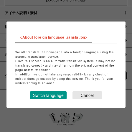
アイテム説明 / 素材
概要
<About foreign language translation>
サイズ
We will translate the homepage into a foreign language using the
注意事項
automatic translation service.
Since this service is an automatic translation system, it may not be
translated correctly and may differ from the original content of the
page before translation.
In addition, we do not take any responsibility for any direct or
シェアする
indirect damage caused by using this service. Thank you for your
understanding in advance.
Switch language
Cancel