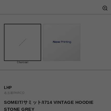
Charcoal
LHP
名古屋PARCO
SOMEIT/サミット/I714 VINTAGE HOODIE
STONE GREY