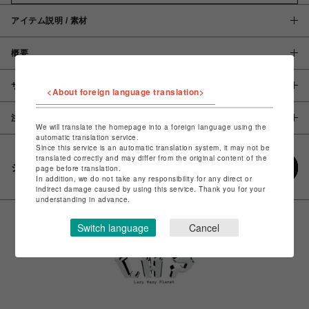
アイテム説明 / 素材
概要
サイズ
<About foreign language translation>
注意事項
We will translate the homepage into a foreign language using the
automatic translation service.
Since this service is an automatic translation system, it may not be
translated correctly and may differ from the original content of the
シェアする
page before translation.
In addition, we do not take any responsibility for any direct or
indirect damage caused by using this service. Thank you for your
understanding in advance.
Switch language
Cancel