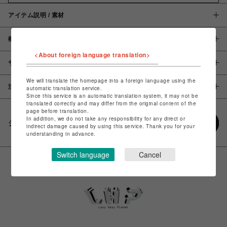
アイテム説明 / 素材
概要
<About foreign language translation>
サイズ
We will translate the homepage into a foreign language using the
注意事項
automatic translation service.
Since this service is an automatic translation system, it may not be
translated correctly and may differ from the original content of the
page before translation.
In addition, we do not take any responsibility for any direct or
シェアする
indirect damage caused by using this service. Thank you for your
understanding in advance.
Switch language
Cancel