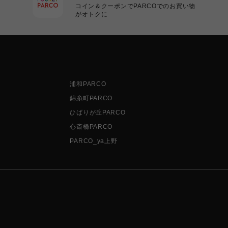
コイン＆クーポンでPARCOでのお買い物
がオトクに
浦和PARCO
錦糸町PARCO
ひばりが丘PARCO
心斎橋PARCO
PARCO_ya上野