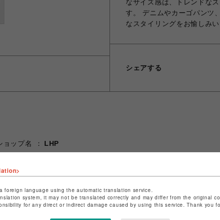
なサイズ感は、トレンドなス
す。 デニムやカーゴパンツ
なスタイリングをお愉しみい
シェアする
ショップ名
LHP
店舗名
名古屋PARCO
lation>
特定商取引法など法令に基づく表記は
こちら
ショップお問い合わせは
こちら
a foreign language using the automatic translation service.
anslation system, it may not be translated correctly and may differ from the original c
onsibility for any direct or indirect damage caused by using this service. Thank you 