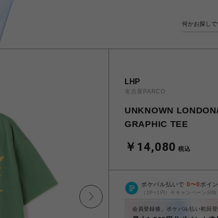
LHP
名古屋PARCO
UNKNOWN LONDON
GRAPHIC TEE
￥14,080
税込
ポケパル払いで
0
〜
0
ポイ
（1P=1円）※キャンペーン分除
会員登録後、ポケパル払い初回登