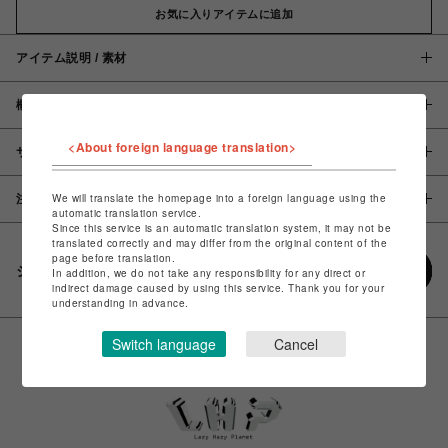
お気に入りアイテムに追加
アイテム説明 / 素材
概要
<About foreign language translation>
サイズ
We will translate the homepage into a foreign language using the
注意事項
automatic translation service.
Since this service is an automatic translation system, it may not be
translated correctly and may differ from the original content of the
page before translation.
シェアする
In addition, we do not take any responsibility for any direct or
indirect damage caused by using this service. Thank you for your
understanding in advance.
Switch language
Cancel