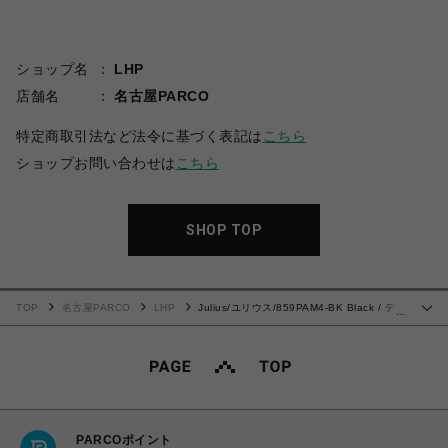
ショップ名
LHP
店舗名
名古屋PARCO
特定商取引法など法令に基づく表記は
こちら
ショップお問い合わせは
こちら
SHOP TOP
TOP
名古屋PARCO
LHP
Julius/ユリウス/859PAM4-BK Black / デニ
…
ムガスマスクショートパンツ
PARCOポイント