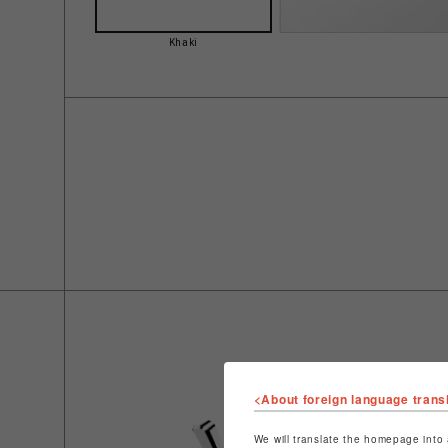
Khaki
<About foreign language trans
We will translate the homepage into 