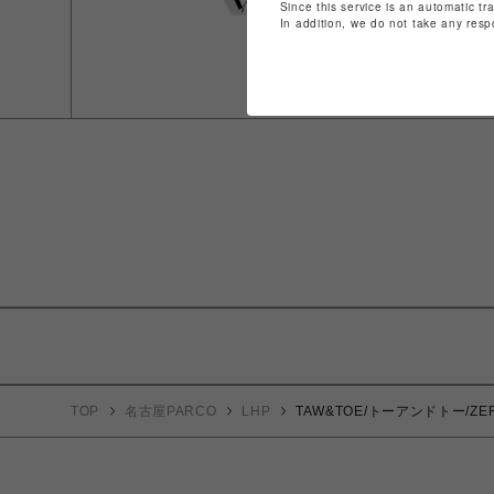
Since this service is an automatic tr
In addition, we do not take any resp
TOP
名古屋PARCO
LHP
TAW&TOE/トーアンドトー/ZEROV