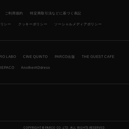
ご利用規約
特定商取引法などに基づく表記
ポリシー
クッキーポリシー
ソーシャルメディアポリシー
RO LABO
CINE QUINTO
PARCO出版
THE GUEST CAFE
DEPACO
AnotherADdress
COPYRIGHT © PARCO CO.,LTD. ALL RIGHTS RESERVED.