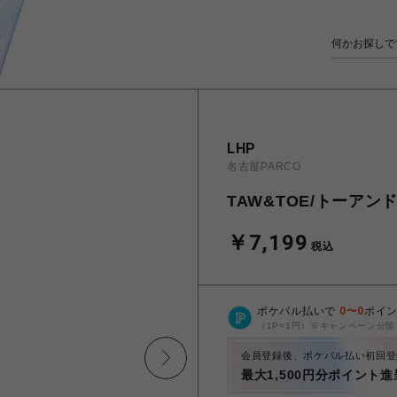
LHP
名古屋PARCO
TAW&TOE/トーアンドトー
￥7,199
税込
ポケパル払いで
0
〜
0
ポイ
（1P=1円）※キャンペーン分除
会員登録後、ポケパル払い初回登
最大1,500円分ポイント進