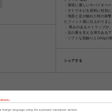
・環境に優しいサバイオベー
・サトウキビを原料に特別にブ
・地面と足が触れた時の衝撃を
たフィット感に仕上がりまし
・ 厚みのあるストラップが
・足の裏を支える弾力あるア
・ソフトな肌触りと160g
シェアする
ショップ名
LHP
lation>
店舗名
名古屋PARCO
a foreign language using the automatic translation service.