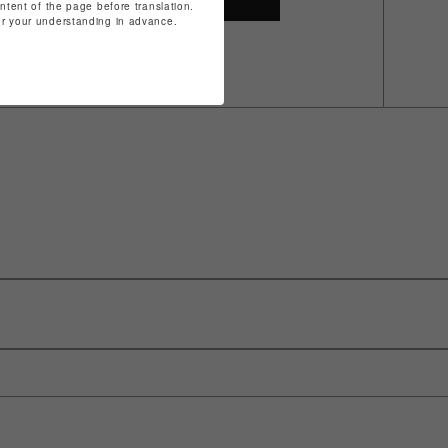
ontent of the page before translation.
for your understanding in advance.