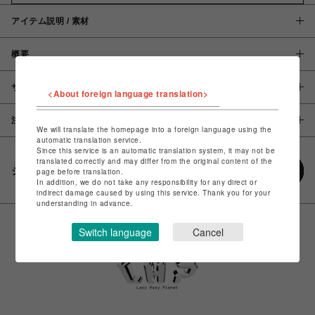
アイテム説明 / 素材
概要
サイズ
<About foreign language translation>
注意事項
We will translate the homepage into a foreign language using the
automatic translation service.
Since this service is an automatic translation system, it may not be
translated correctly and may differ from the original content of the
シェアする
page before translation.
In addition, we do not take any responsibility for any direct or
indirect damage caused by using this service. Thank you for your
understanding in advance.
Switch language
Cancel