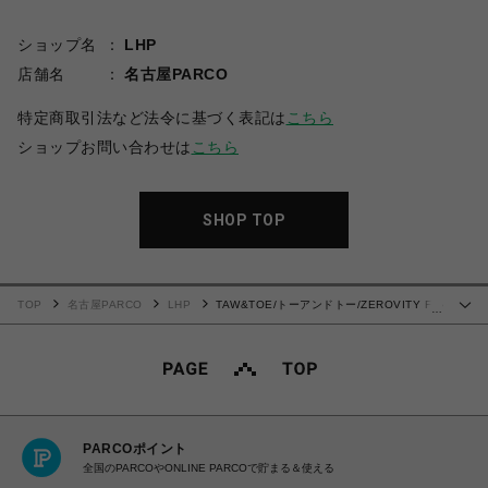
ショップ名
LHP
店舗名
名古屋PARCO
特定商取引法など法令に基づく表記は
こちら
ショップお問い合わせは
こちら
SHOP TOP
TOP
名古屋PARCO
LHP
TAW&TOE/トーアンドトー/ZEROVITY Flip
…
Flop OG サンダル
PARCOポイント
全国のPARCOやONLINE PARCOで貯まる＆使える