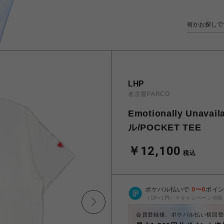
LHP
名古屋PARCO
Emotionally Un
ル/POCKET TEE
￥12,100
税込
ポケパル払いで
0
〜
0
ポイ
（1P=1円）※キャンペーン分除
会員登録後、ポケパル払い初回登