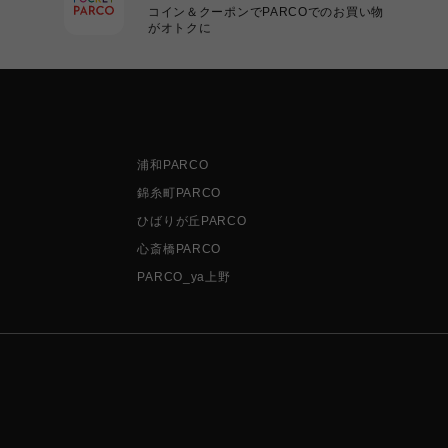
コイン＆クーポンでPARCOでのお買い物
がオトクに
浦和PARCO
錦糸町PARCO
ひばりが丘PARCO
心斎橋PARCO
PARCO_ya上野