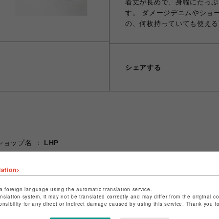
着丈が長めで、身幅にたっぷ
す。 ダメージデニムやショ
の、何枚持っていても使える
シェアする
ショップ名
LHP
店舗名
名古屋PARCO
lation>
特定商取引法など法令に基づく表記は
こちら
ショップお問い合わせは
こちら
a foreign language using the automatic translation service.
anslation system, it may not be translated correctly and may differ from the original c
onsibility for any direct or indirect damage caused by using this service. Thank you 