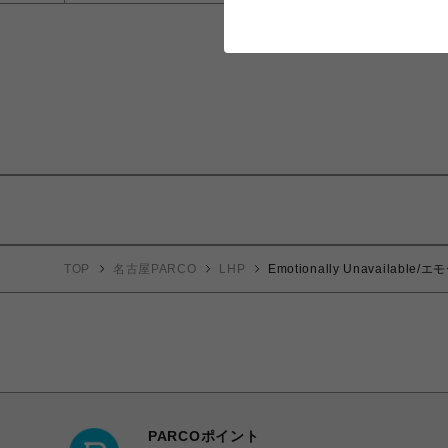
TOP
名古屋PARCO
LHP
Emotionally Unavaila
PARCOポイント