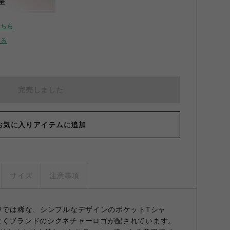
呈
こちら
せる
完売しました
お気に入りアイテムに追加
サイズ
注意事項
ilableの中では稀な、シンプルなデザインのポケットTシャ
なくブランドのシグネチャーロゴが配されています。