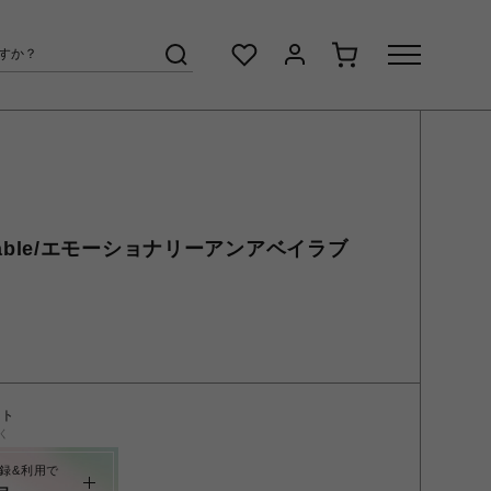
available/エモーショナリーアンアベイラブ
ント
く
録&利用で