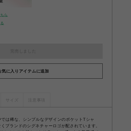
呈
こちら
せる
完売しました
お気に入りアイテムに追加
サイズ
注意事項
ilableの中では稀な、シンプルなデザインのポケットTシャ
なくブランドのシグネチャーロゴが配されています。