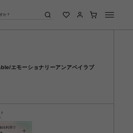
available/エモーショナリーアンアベイラブ
ント
く
録&利用で