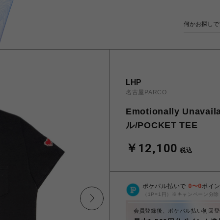
LHP
名古屋PARCO
Emotionally Un
ル/POCKET TEE
￥12,100
税込
ポケパル払いで
0
〜
0
ポイ
（1P=1円）※キャンペーン分除
会員登録後、ポケパル払い初回登