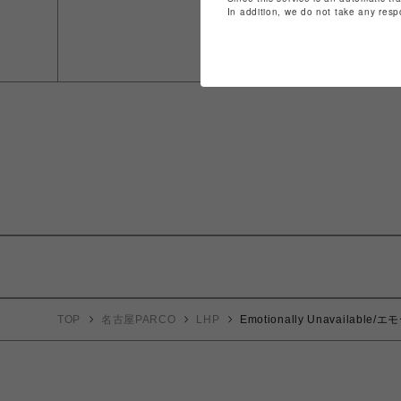
In addition, we do not take any resp
TOP
名古屋PARCO
LHP
Emotionally Unavaila