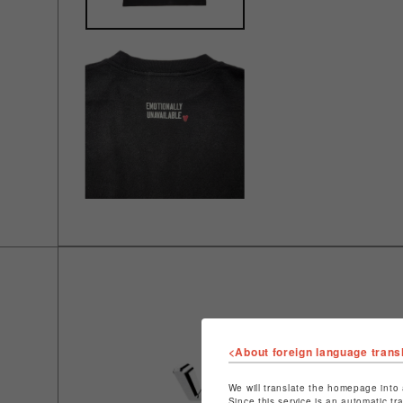
<About foreign language trans
We will translate the homepage into 
Since this service is an automatic tr