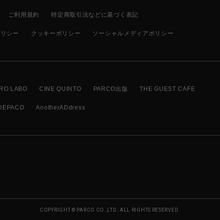
ご利用規約
特定商取引法などに基づく表記
ポリシー
クッキーポリシー
ソーシャルメディアポリシー
RO LABO
CINE QUINTO
PARCO出版
THE GUEST CAFE
DEPACO
AnotherADdress
COPYRIGHT © PARCO CO.,LTD. ALL RIGHTS RESERVED.