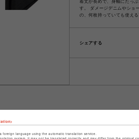
着丈が長めで、身幅にたっぷ
す。 ダメージデニムやショ
の、何枚持っていても使える
シェアする
ショップ名
LHP
lation>
店舗名
名古屋PARCO
a foreign language using the automatic translation service.
anslation system, it may not be translated correctly and may differ from the original c
特定商取引法など法令に基づく表記は
こちら