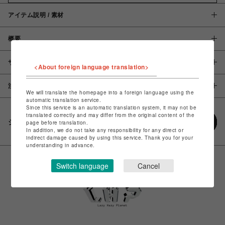
アイテム説明 / 素材
概要
サイズ
<About foreign language translation>
注意事項
We will translate the homepage into a foreign language using the
automatic translation service.
Since this service is an automatic translation system, it may not be
translated correctly and may differ from the original content of the
シェアする
page before translation.
In addition, we do not take any responsibility for any direct or
indirect damage caused by using this service. Thank you for your
understanding in advance.
Switch language
Cancel