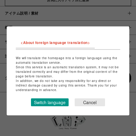
アイテム説明 / 素材
概要
サイズ
<About foreign language translation>
注意事項
We will translate the homepage into a foreign language using the
automatic translation service.
Since this service is an automatic translation system, it may not be
translated correctly and may differ from the original content of the
page before translation.
シェアする
In addition, we do not take any responsibility for any direct or
indirect damage caused by using this service. Thank you for your
understanding in advance.
Switch language
Cancel