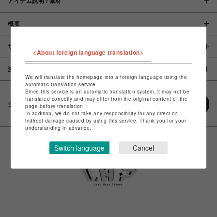
アイテム説明 / 素材
概要
サイズ
<About foreign language translation>
注意事項
We will translate the homepage into a foreign language using the
automatic translation service.
Since this service is an automatic translation system, it may not be
translated correctly and may differ from the original content of the
シェアする
page before translation.
In addition, we do not take any responsibility for any direct or
indirect damage caused by using this service. Thank you for your
understanding in advance.
Switch language
Cancel