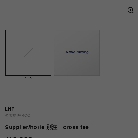
Pink
LHP
名古屋PARCO
Supplier/horie 別注 cross tee