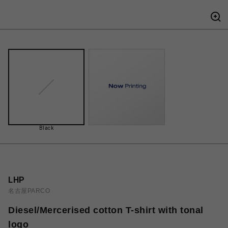
Black
LHP
名古屋PARCO
Diesel/Mercerised cotton T-shirt with tonal
logo