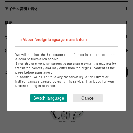
アイテム説明 / 素材
概要
サイズ
<About foreign language translation>
注意事項
We will translate the homepage into a foreign language using the
automatic translation service.
Since this service is an automatic translation system, it may not be
translated correctly and may differ from the original content of the
シェアする
page before translation.
In addition, we do not take any responsibility for any direct or
indirect damage caused by using this service. Thank you for your
understanding in advance.
Switch language
Cancel