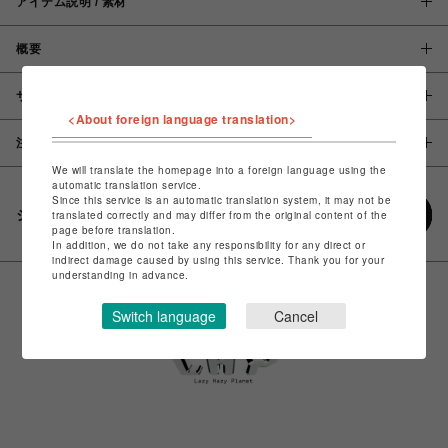
アイテム説明 / 素材
概要
サイズ
<About foreign language translation>
注意事項
We will translate the homepage into a foreign language using the
automatic translation service.
Since this service is an automatic translation system, it may not be
シェアする
translated correctly and may differ from the original content of the
page before translation.
In addition, we do not take any responsibility for any direct or
indirect damage caused by using this service. Thank you for your
understanding in advance.
Switch language
Cancel