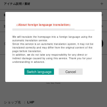
アイテム説明 / 素材
概要
<About foreign language translation>
注意事項
We will translate the homepage into a foreign language using the
automatic translation service.
シェアする
Since this service is an automatic translation system, it may not be
translated correctly and may differ from the original content of the
page before translation.
In addition, we do not take any responsibility for any direct or
indirect damage caused by using this service. Thank you for your
understanding in advance.
Switch language
Cancel
ショップ名
LHP