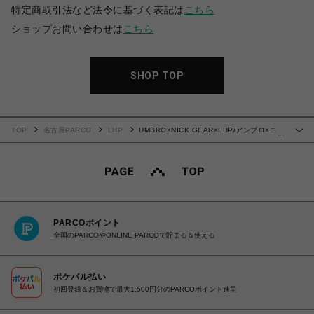
特定商取引法など法令に基づく表記は
こちら
ショップお問い合わせは
こちら
SHOP TOP
TOP
名古屋PARCO
LHP
UMBRO×NICK GEAR×LHP/アンブロ×ニッ
…
クギア×エルエイチピー/GAME SHIRTS
PARCOポイント
全国のPARCOやONLINE PARCOで貯まる＆使える
ポケパル払い
初回登録＆お買物で最大1,500円分のPARCOポイント進呈