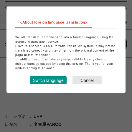
アイテム説明 / 素材
<About foreign language translation>
サイズ
We will translate the homepage into a foreign language using the
automatic translation service.
シェアする
Since this service is an automatic translation system, it may not be
translated correctly and may differ from the original content of the
page before translation.
In addition, we do not take any responsibility for any direct or
indirect damage caused by using this service. Thank you for your
understanding in advance.
Switch language
Cancel
ショップ名
LHP
店舗名
名古屋PARCO