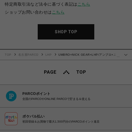
特定商取引法など法令に基づく表記は
こちら
ショップお問い合わせは
こちら
SHOP TOP
TOP
名古屋PARCO
LHP
UMBRO×NICK GEAR×LHP/アンブロ×ニッ
…
クギア×エルエイチピー/GAME SHIRTS
PARCOポイント
全国のPARCOやONLINE PARCOで貯まる＆使える
ポケパル払い
初回登録＆お買物で最大1,500円分のPARCOポイント進呈