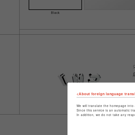
Black
<About foreign language trans
We will translate the homepage into 
Since this service is an automatic tr
In addition, we do not take any resp