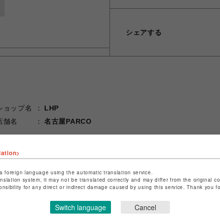
シェアする
ショップ名
LHP
店舗名
名古屋PARCO
特定商取引法など法令に基づく表記は
こちら
lation>
ショップお問い合わせは
こちら
a foreign language using the automatic translation service.
anslation system, it may not be translated correctly and may differ from the original c
onsibility for any direct or indirect damage caused by using this service. Thank you 
Switch language
Cancel