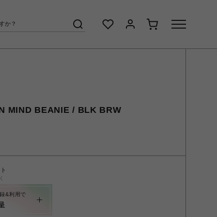
IN MIND BEANIE / BLK BRW
ント
く
録&利用で
呈