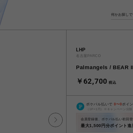
LHP
名古屋PARCO
Palmangels / BEAR 
￥62,700
税込
ポケパル払いで
0
〜
0
ポイ
（1P=1円）※キャンペーン分除
会員登録後、ポケパル払い初回登
最大1,500円分ポイント進