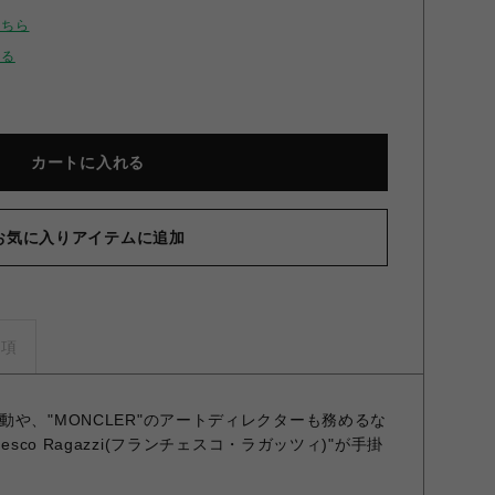
こちら
せる
カートに入れる
お気に入りアイテムに追加
事項
や、"MONCLER"のアートディレクターも務めるな
esco Ragazzi(フランチェスコ・ラガッツィ)"が手掛