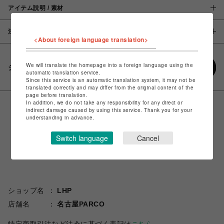
アイテム説明 / 素材
注意事項
<About foreign language translation>
We will translate the homepage into a foreign language using the
シェアする
automatic translation service.
Since this service is an automatic translation system, it may not be
translated correctly and may differ from the original content of the
page before translation.
In addition, we do not take any responsibility for any direct or
indirect damage caused by using this service. Thank you for your
understanding in advance.
Switch language
Cancel
ショップ名
LHP
店舗名
名古屋PARCO