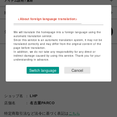
アイテム説明 / 素材
注意事項
<About foreign language translation>
シェアする
We will translate the homepage into a foreign language using the
automatic translation service.
Since this service is an automatic translation system, it may not be
translated correctly and may differ from the original content of the
page before translation.
In addition, we do not take any responsibility for any direct or
indirect damage caused by using this service. Thank you for your
understanding in advance.
Switch language
Cancel
ショップ名
LHP
店舗名
名古屋PARCO
特定商取引法など法令に基づく表記は
こちら