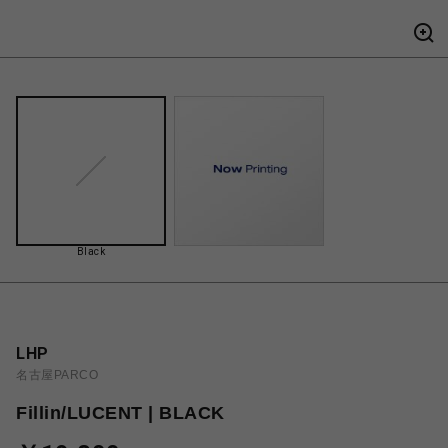
Black
LHP
名古屋PARCO
Fillin/LUCENT | BLACK