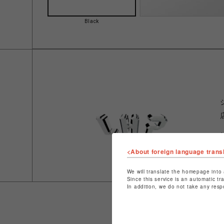
Black
<About foreign language trans
We will translate the homepage into 
Since this service is an automatic tr
In addition, we do not take any resp