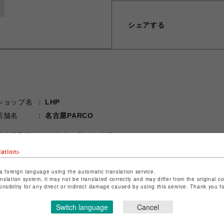
シェアする
ショップ名
LHP
店舗名
名古屋PARCO
特定商取引法など法令に基づく表記は
こちら
ショップお問い合わせは
こちら
lation>
a foreign language using the automatic translation service.
anslation system, it may not be translated correctly and may differ from the original c
onsibility for any direct or indirect damage caused by using this service. Thank you 
Switch language
Cancel