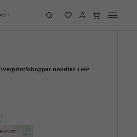
print/Shopper Hoodie2 LHP
ント
く
録&利用で