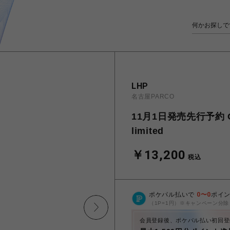
LHP
名古屋PARCO
11月1日発売先行予約 Over
limited
￥13,200
税込
ポケパル払いで
0
〜
0
ポイ
（1P=1円）※キャンペーン分除
会員登録後、ポケパル払い初回登